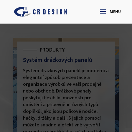
PRODUKTY
Systém drážkových panelů
Systém drážkových panelů je moderní a
elegantní způsob prezentace a
organizace výrobků ve vaší prodejně
nebo obchodě. Drážkové panely
poskytují flexibilní možnosti pro
umístění a připevnění různých typů
doplňků, jako jsou policové nosiče,
háčky, držáky a další. S jejich pomocí
můžete snadno a efektivně vytvořit
prezentaci výrobků dle vašich potřeb a