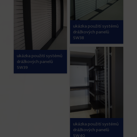
ukázka použití systémů
drážkových panelů
SW38
ukázka použití systémů
drážkových panelů
SW39
ukázka použití systémů
drážkových panelů
SW40