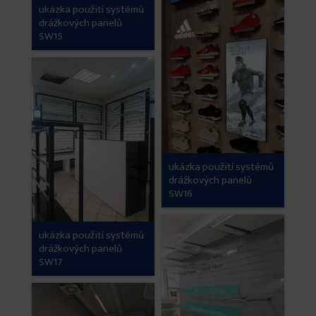
ukázka použití systémů
drážkových panelů
SW15
ukázka použití systémů
drážkových panelů
SW16
ukázka použití systémů
drážkových panelů
SW17