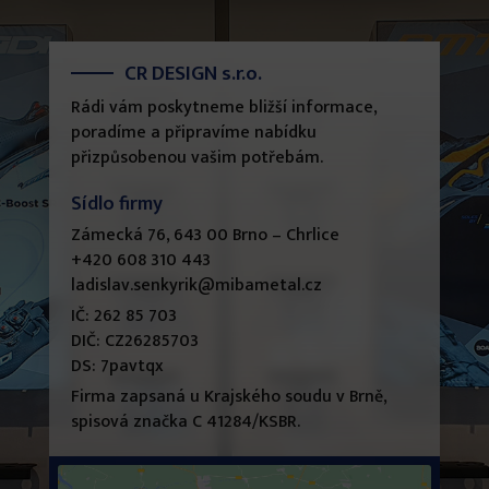
CR DESIGN s.r.o.
Rádi vám poskytneme bližší informace,
poradíme a připravíme nabídku
přizpůsobenou vašim potřebám.
Sídlo firmy
Zámecká 76, 643 00 Brno – Chrlice
+420 608 310 443
ladislav.senkyrik@mibametal.cz
IČ: 262 85 703
DIČ: CZ26285703
DS: 7pavtqx
Firma zapsaná u Krajského soudu v Brně,
spisová značka C 41284/KSBR.