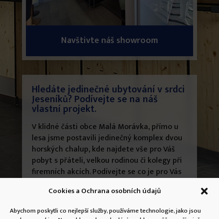
Navštivte náš showroom
Hledáte jedinečné ubytování v srdci
Jeseníků? Podívejte se na náš
vlastní projekt.
V klidné části obce Malá Morávka, přímo u
lesa jsme postavili jedinečný komplex dvou
horských chalup, kde najdete vše pro Váš
pobyt s přáteli, velkou rodinou či kolegy při
firemních akcích. Podívejte se co je pro Vás
připraveno, co nabízíme za vyžití, včetně
Cookies a Ochrana osobních údajů
wellness a dalšího.
Abychom poskytli co nejlepší služby, používáme technologie, jako jsou