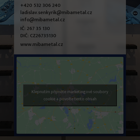
+420 532 306 240
ladislav.senkyrik@mibametal.cz
info@mibametal.cz
IČ: 267 35 130
DIČ: CZ26735130
www.mibametal.cz
Klepnutím přijměte marketingové soubory
cookie a povolte tento obsah