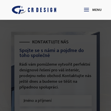
KONTAKTUJTE NÁS
Spojte se s námi a pojďme do
toho společně
Rádi vám pomůžeme vytvořit perfektní
designové řešení pro váš interiér,
prodejnu nebo obchod. Kontaktujte nás
ještě dnes a budeme se těšit na
případnou spolupráci.