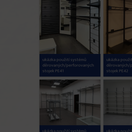
ukázka použití systémů
ukázka použi
děrovaných/perforovaných
děrovaných/
stojek PE41
stojek PE42
ukázka použití systémů
ukázka použi