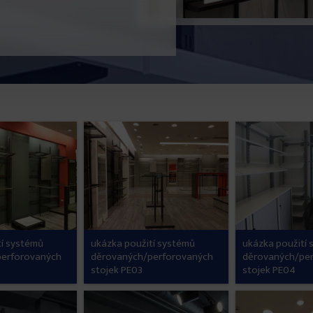
tí systémů
ukázka použití systémů
ukázka použití
perforovaných
děrovaných/perforovaných
děrovaných/pe
stojek PE03
stojek PE04