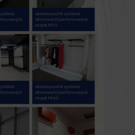
 systémů
ukázka použití systémů
rforovaných
děrovaných/perforovaných
stojek PE35
 systémů
ukázka použití systémů
rforovaných
děrovaných/perforovaných
stojek PE40