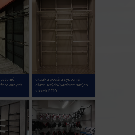
 systémů
ukázka použití systémů
rforovaných
děrovaných/perforovaných
stojek PE10