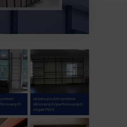
 systémů
ukázka použití systémů
rforovaných
děrovaných/perforovaných
stojek PE05