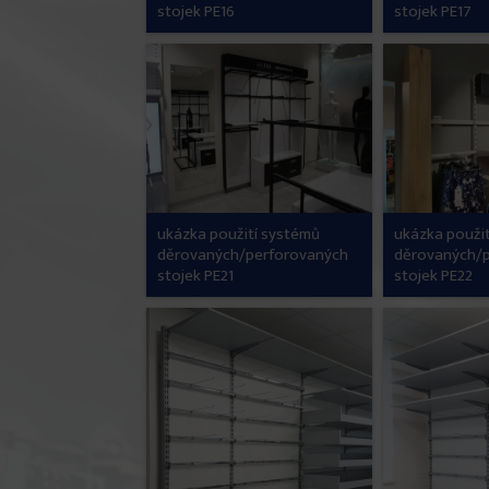
stojek PE16
stojek PE17
ukázka použití systémů
ukázka použi
děrovaných/perforovaných
děrovaných/
stojek PE21
stojek PE22