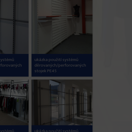
 systémů
ukázka použití systémů
rforovaných
děrovaných/perforovaných
stojek PE45
 systémů
ukázka použití systémů