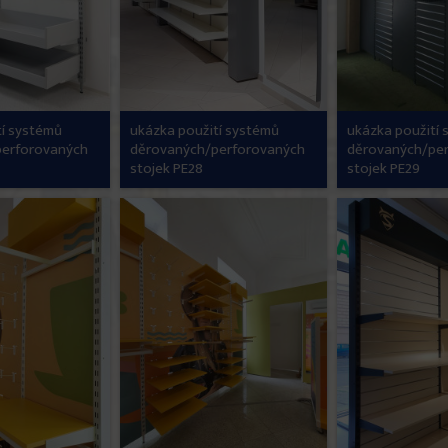
tí systémů
ukázka použití systémů
ukázka použití
perforovaných
děrovaných/perforovaných
děrovaných/pe
stojek PE28
stojek PE29