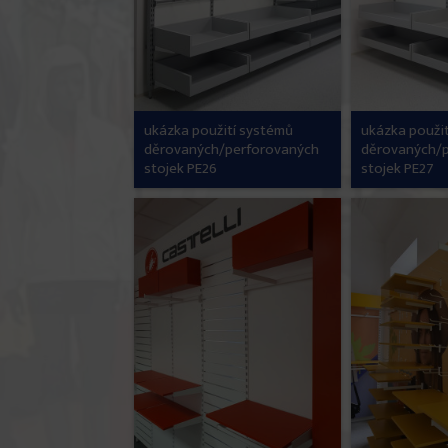
ukázka použití systémů
ukázka použi
děrovaných/perforovaných
děrovaných/
stojek PE26
stojek PE27