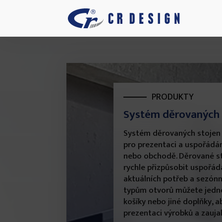
PRODUKTY
Systém děrovaných 
Systém děrovaných stojen je
pro prezentaci a uspořádán
nebo obchodě. Děrované s
rychle přizpůsobit uspořád
aktuálních potřeb a sezón
typům otvorů můžete jednod
košíky nebo jiné doplňky, a
prezentaci výrobků a zaujal