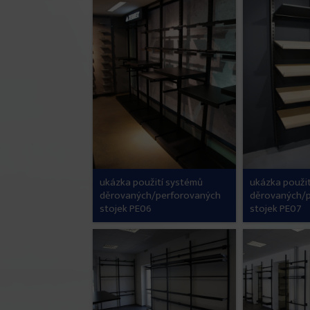
ukázka použití systémů
ukázka použi
děrovaných/perforovaných
děrovaných/
stojek PE06
stojek PE07