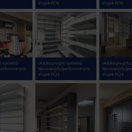
stojek PE18
stojek PE19
tí systémů
ukázka použití systémů
ukázka použití
perforovaných
děrovaných/perforovaných
děrovaných/pe
stojek PE23
stojek PE24