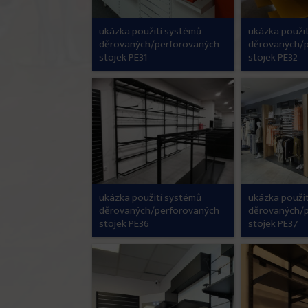
ukázka použití systémů
ukázka použi
děrovaných/perforovaných
děrovaných/
stojek PE31
stojek PE32
ukázka použití systémů
ukázka použi
děrovaných/perforovaných
děrovaných/
stojek PE36
stojek PE37