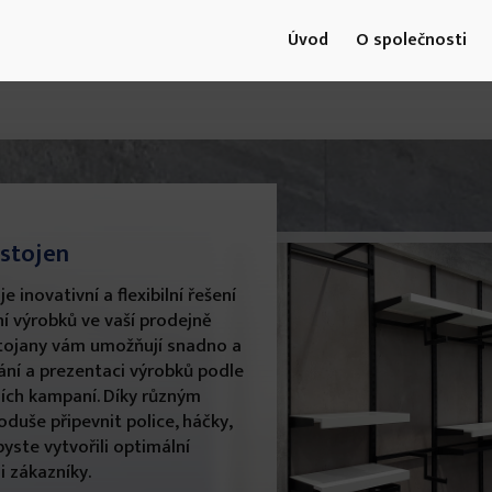
Úvod
O společnosti
stojen
 inovativní a flexibilní řešení
í výrobků ve vaší prodejně
tojany vám umožňují snadno a
ání a prezentaci výrobků podle
ních kampaní. Díky různým
uše připevnit police, háčky,
byste vytvořili optimální
i zákazníky.