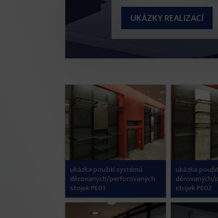
UKÁZKY REALIZACÍ
ukázka použití systémů
ukázka použi
děrovaných/perforovaných
děrovaných/
stojek PE01
stojek PE02