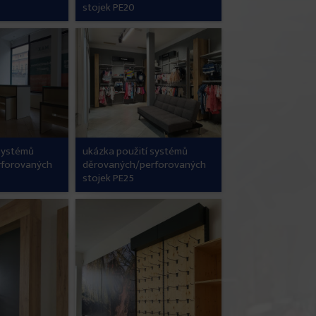
stojek PE20
 systémů
ukázka použití systémů
rforovaných
děrovaných/perforovaných
stojek PE25