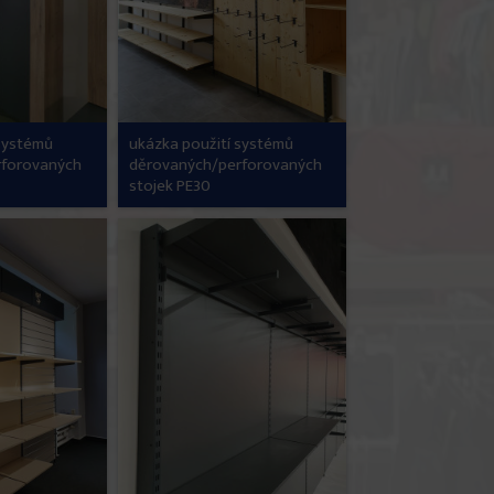
 systémů
ukázka použití systémů
rforovaných
děrovaných/perforovaných
stojek PE30