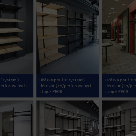
tí systémů
ukázka použití systémů
ukázka použití
perforovaných
děrovaných/perforovaných
děrovaných/pe
stojek PE08
stojek PE09