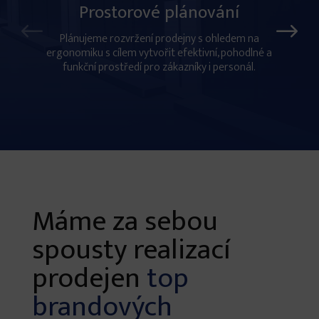
Prostorové plánování
Plánujeme rozvržení prodejny s ohledem na
ergonomiku s cílem vytvořit efektivní, pohodlné a
funkční prostředí pro zákazníky i personál.
Máme za sebou
spousty realizací
prodejen
top
brandových