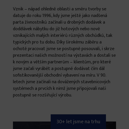
Vznik – nápad ohledně oblasti a směru tvorby se
datuje do roku 1996, kdy jsme ještě jako nadšená
parta živnostníků začínali u drobných dodávek a
dodělávek nábytku do již hotových nebo nově
vznikajících malých interiérů různých obchůdků, tak
typických pro tu dobu. Díky širokému záběru a
ochotě pracovat jsme se postupně posouvali, i skrze
prezentaci našich možností na výstavách a dostali se
k novým a větším partnerům – klientům, pro které
jsme začali vyrábět a postupně dodávat čím dál
sofistikovanější obchodní vybavení na míru. V 90.
letech jsme začínali na dovážených stavebnicových
systémech a prvcích k nimž jsme připojovali naši
postupně se rozšiřující výrobu.
30+ let jsme na trhu