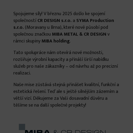
Spojujeme síly! V březnu 2025 došlo ke spojení
společností
CR DESIGN s.r.o.
a
SYMA Production
s.r.o.
(Moravany u Brna), které nově působí pod
společnou značkou
MIBA METAL & CR DESIGN
v
rámci skupiny
MIBA holding
.
Tato spolupráce nám otevírá nové možnosti,
rozšiřuje výrobní kapacity a přináší širší nabídku
služeb pro naše zákazníky – od návrhu až po precizní
realizaci.
Naše mise zůstává stejná: přinášet kvalitní, funkční a
estetická řešení. Teď ale s ještě silnějším zázemím a
větší vizí. Děkujeme za Vaši dosavadní důvěru a
těšíme se na další společné projekty!