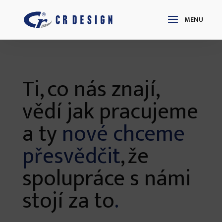
Ti, co nás znají,
vědí jak pracujeme
a ty
nové chceme
přesvědčit
, že
spolupráce s námi
stojí za to
.