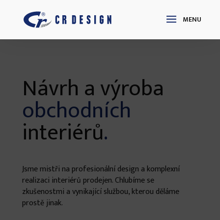
Návrh a výroba
obchodních
interiérů
.
Jsme mistři na profesionální design a komplexní
realizaci interiérů prodejen. Chlubíme se
zkušenostmi a vynikající službou, kterou děláme
prostě jinak.