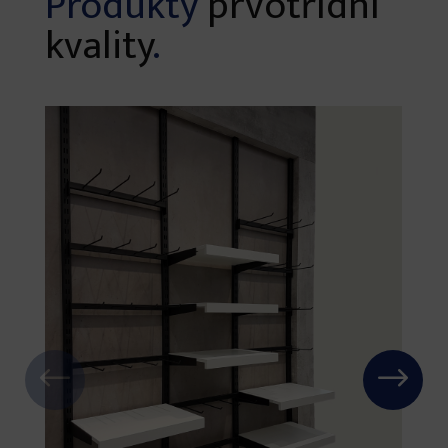
Produkty
prvotřídní
kvality
.